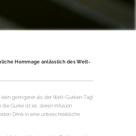
önliche Hommage anlässlich des Welt-
 kein geringerer als der Welt-Gurken-Tag!
 die Gurke ist es, deren Infusion
eden Drink in eine unbeschreibliche