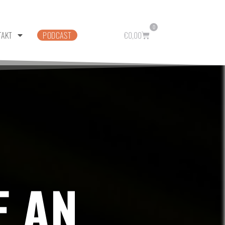
0
TAKT
PODCAST
€
0,00
E AN