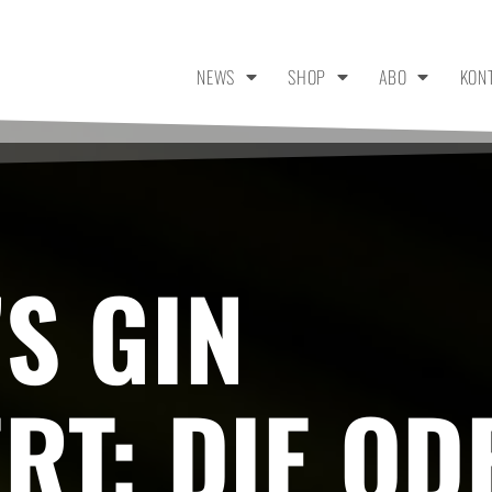
NEWS
SHOP
ABO
KON
S GIN
RT: DIE OD