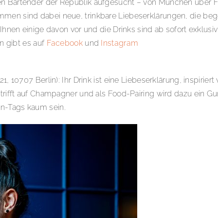
en Bartender der Republik aufgesucht – von München über F
mmen sind dabei neue, trinkbare Liebeserklärungen, die bege
Ihnen einige davon vor und die Drinks sind ab sofort exklusiv
in gibt es auf
Facebook
und
Instagram
1, 10707 Berlin): Ihr Drink ist eine Liebeserklärung, inspirie
 trifft auf Champagner und als Food-Pairing wird dazu ein G
en-Tags kaum sein.