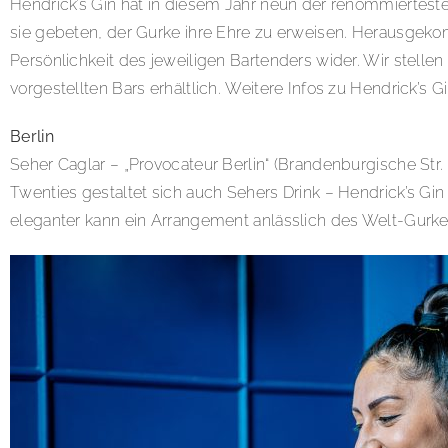
Hendrick’s Gin hat in diesem Jahr neun der renommiertest
sie gebeten, der Gurke ihre Ehre zu erweisen. Herausgeko
Persönlichkeit des jeweiligen Bartenders wider. Wir stellen 
vorgestellten Bars erhältlich. Weitere Infos zu Hendrick’s G
Berlin
Seher Caglar – „Provocateur Berlin“ (Brandenburgische Str. 2
Twenties gestaltet sich auch Sehers Drink – Hendrick’s Gin
eleganter kann ein Arrangement anlässlich des Welt-Gurk