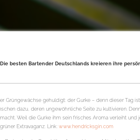
s! Die besten Bartender Deutschlands kreieren ihre pers
ller Grüngewächse gehuldigt: der Gurke – denn dieser Tag ist
enschen dazu, deren ungewöhnliche Seite zu kultivieren. Denn
macht. Weil die Gurke ihm sein frisches Aroma verleiht und j
e grüner Extravaganz. Link:
www.hendricksgin.com