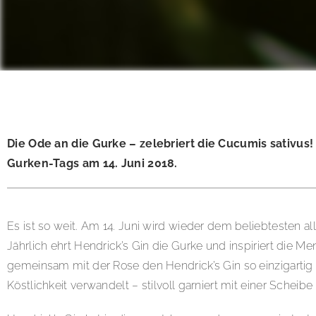
Die Ode an die Gurke – zelebriert die Cucumis sativu
Gurken-Tags am 14. Juni 2018.
Es ist so weit. Am 14. Juni wird wieder dem beliebtesten a
Jährlich ehrt Hendrick’s Gin die Gurke und inspiriert die M
gemeinsam mit der Rose den Hendrick’s Gin so einzigartig 
Köstlichkeit verwandelt – stilvoll garniert mit einer Scheib