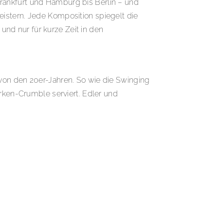
rankfurt und Hamburg bis Berlin – und
istern. Jede Komposition spiegelt die
 und nur für kurze Zeit in den
rt von den 20er-Jahren. So wie die Swinging
urken-Crumble serviert. Edler und