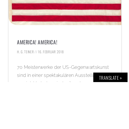
AMERICA! AMERICA!
H. G. TEINER
16. FEBRUAR 2018
70 Meisterwerke der US-Gegenwartskunst
sind in einer spektakulären Ausstellung
TRANSLATE »
vereint. Vertreten sind mit anderen die
Künstler*innen: Alex Katz, Jeff Koons, Jenny
Holzer, Roy Lichtenstein, Robert Longo,
Cindy Sherman, Jeff Wall und Andy Warhol.
WEITERLESEN »