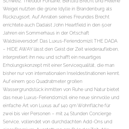
Schweiz. Theodor Fontane, Bertold Brecht und Helene
Weigel nutzten die grüne Idylle in Brandenburg als
Rückzugsort. Auf Anraten seines Freundes Brecht
errichtete auch Dadaist John Heartfield in den 50er
Jahren ein Sommerhaus in der Ortschaft
Waldsieversdorf. Das Luxus-Feriendomizil THE DADA
– HIDE AWAY lässt den Geist der Zeit wiederaufleben,
interpretiert ihn neu und schafft ein neuartiges
Erholungskonzept mit einer Servicequalität, die man
bisher nur von internationalen Inseldestinationen kennt.
Auf einem 900 Quadratmeter großen
Wassergrundstück inmitten von Ruhe und Natur bietet
das neue Luxus-Feriendomizil eine neue sinnvolle und
einfache Art von Luxus auf 140 qm Wohnfläche für
zwei bis vier Personen – mit 24 Stunden Concierge
Service, vollendet von durchdachten Add-Ons und