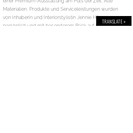
einer Premium-Ausstattung am Puls der Zeit. Alle
Materialien, Produkte und Serviceleistungen wurden
von Inhaberin und Interiorstylistin Jennie Hilgers
TRANSLATE »
persönlich und mit besonderem Blick auf Natürlichkeit
und Nachhaltigkeit ausgewählt. THE DADA bietet eine
perfekte und bis ins letzte Detail durchdachte private
Rückzugsmöglichkeit in die Natur und gleichzeitig
Luxus und zeitgemäßen Komfort, der höchsten
Ansprüchen gerecht wird. Link:
www.be-dada.com