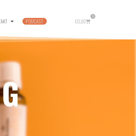
0
TAKT
PODCAST
€
0,00
NG