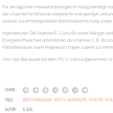
Für die täglichen Herausforderungen im Alltag benötigt man
die Ursachen für fehlende körperliche und geistige Leistun
speziell zusammengestellten Bachblütenmischung sowie vit
Ingredienzien: Die Vitamine E, C und B2 sowie Mangan und 
Energiestoffwechsel unterstützen die Vitamine C, B, B2 so
Pantothensäure sowie Magnesium tragen zudem zur Verri
Foto: Das Bild wurde mit dem HTC U Ultra aufgenommen (
w
SHARE:
TAGS:
BOLDTHEMAGAZINE
,
HEALTH
,
MURNAUERS
,
VITALITÄT
,
VITAL
AUTOR:
A. GUL