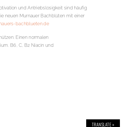
tivation und Antriebslosigkeit sind häufig
 die neuen Murnauer Bachblüten mit einer
auers-bachblueten.de
chützen. Einen normalen
ium. B6, C, B2 Niacin und
TRANSLATE »