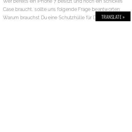
Wer bereits ein iPhone 7 besitzt und noch ein schickes
Case braucht, sollte uns folgende Frage beantworten:
TRANSLATE »
Warum brauchst Du eine Schutzhülle für Dein iPhone
7? Gewinn-E-Mail an
mujjo@bold-magazine.eu
(Name, Anschrift, eMail-Adresse und Telefon-
Nummer nicht vergessen). Viel Glück.