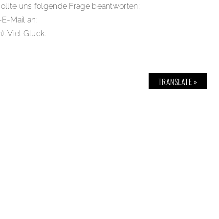
sollte uns folgende Frage beantworten:
E-Mail an:
. Viel Glück.
TRANSLATE »