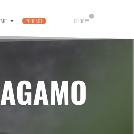
0
TAKT
PODCAST
€
0,00
RAGAMO