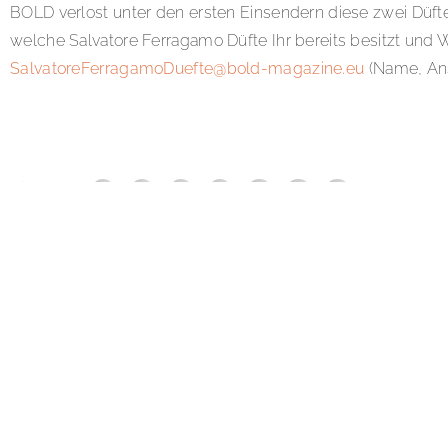
BOLD verlost unter den ersten Einsendern diese zwei Düfte
welche Salvatore Ferragamo Düfte Ihr bereits besitzt un
SalvatoreFerragamoDuefte@bold-magazine.eu
(Name, Ans
SHARE:
TAGS:
BEAUTY
,
BOLDTHEMAGAZINE
,
CHRISTMAS
,
SALVATOREFERR
AUTOR:
Z. KHAWARY