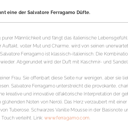
nt eine der Salvatore Ferragamo Düfte.
urer Männlichkeit und fängt das italienische Lebensgefühl e
Der Auftakt, voller Mut und Charme, wird von seinen unerwart
vatore Ferragamo ist klassisch-italienisch: Die Kombinat
 wieder. Abgerundet wird der Duft mit Kaschmir- und Sand
einer Frau. Sie offenbart diese Seite nur wenigen, aber sie li
esen. Salvatore Ferragamo unterstreicht die provokante, cha
e kreative und innovative olfaktorische Interpretation der ge
lühenden Noten von Neroli. Das Herz verzaubert mit einer 
 von Tuberose. Schwarzes Vanille Mousse in der Basisnote 
Touch verleiht. Link:
www.ferragamo.com
.