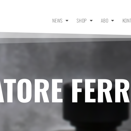
NEWS
SHOP
ABO
KON
VATORE FER