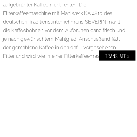
aufgebrühter Kaffee nicht fehlen. Die
Filterkaffeemaschine mit Mahlwerk KA 4810 des
deutschen Traditionsunternehmens SEVERIN mahlt
die Kaffeebohnen vor dem Aufbrühen ganz frisch und
je nach gewünschtem Mahlgrad. Anschließend fällt
der gemahlene Kaffee in den dafür vorgesehenen
TRANSLATE »
Filter und wird wie in einer Filterkaffeemaschine
aufgebrüht. So schmeckt der Kaffee immer frisch und
aromatisch. Für die optimale Stärke sorgen insgesamt
drei verschiedene Aromastufen. Besonders praktisch:
Die Timerfunktion – abends vorbereitet lässt sich so
frischer Kaffee genießen, ohne dass man am Morgen
einen Finger rühren muss. Ein weiterer Vorteil: das
Mahlwerk lässt sich ausschalten und so kann auch
bereits vorgemahlener Kaffee zubereitet werden.
Zusätzlich ist der Kaffeeautomat mit seinem