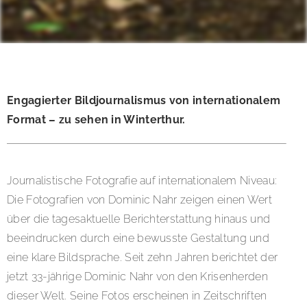
Engagierter Bildjournalismus von internationalem
Format – zu sehen in Winterthur.
Journalistische Fotografie auf internationalem Niveau:
Die Fotografien von Dominic Nahr zeigen einen Wert
über die tagesaktuelle Berichterstattung hinaus und
beeindrucken durch eine bewusste Gestaltung und
eine klare Bildsprache. Seit zehn Jahren berichtet der
jetzt 33-jährige Dominic Nahr von den Krisenherden
dieser Welt. Seine Fotos erscheinen in Zeitschriften