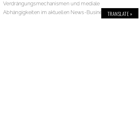
Verdrängungsmechanismen und mediale
Abhängigkeiten im aktuellen News-Business. Dominic
TRANSLATE »
Nahr – Blind Spots. Bis 8. Oktober 2017.
FOTOSTIFTUNG SCHWEIZ, Grüzenstrasse 45, CH-
8400 Winterthur. Link:
www.fotostiftung.ch
Image Credits: (Bild 1) Demokratische Republik Kongo,
2012. © Dominic Nahr; (Bild 2) Demokratische Republik
Kongo, 2012. © Dominic Nahr; (Bild 3) Mali, 2016. ©
Dominic Nahr