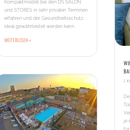
Kompaktmodell bei den DS SALON
und STORES in sehr privaten Terminen
erfahren und der Gesundheitsschutz
ideal gewährleistet werden kann.
WEITERLESEN »
WI
BA
Z. 
De
Tü
Ve
je
fü