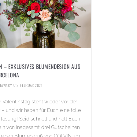
N – EXKLUSIVES BLUMENDESIGN AUS
RCELONA
KHAWARY
3. FEBRUAR 2021
r Valentinstag steht wieder vor der
r – und wir haben für Euch eine tolle
rlosung! Seid schnell und holt Euch
 ein von insgesamt drei Gutscheinen
r einen Blumengruß von COLVIN, im