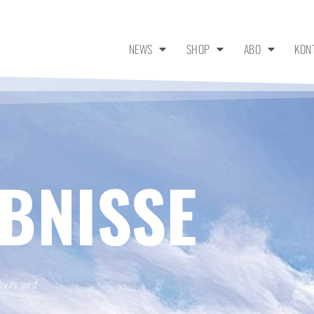
NEWS
SHOP
ABO
KON
BNISSE
tives und