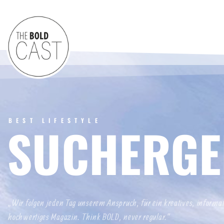
BEST LIFESTYLE
SUCHERGE
„Wir folgen jeden Tag unserem Anspruch, für ein kreatives, informa
hochwertiges Magazin. Think BOLD, never regular.“