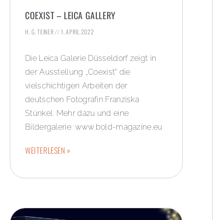
COEXIST – LEICA GALLERY
H. G. TEINER
1. APRIL 2022
Die Leica Galerie Düsseldorf zeigt in
der Ausstellung „Coexist“ die
vielschichtigen Arbeiten der
deutschen Fotografin Franziska
Stünkel. Mehr dazu und eine
Bildergalerie: www.bold-magazine.eu
WEITERLESEN »