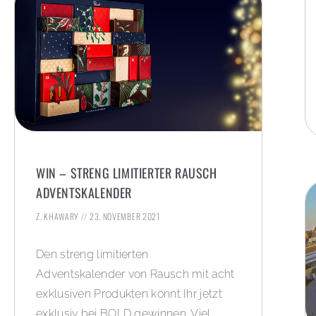
WIN – STRENG LIMITIERTER RAUSCH
ADVENTSKALENDER
Z. KHAWARY
23. NOVEMBER 2021
Den streng limitierten
Adventskalender von Rausch mit acht
exklusiven Produkten könnt Ihr jetzt
exklusiv bei BOLD gewinnen. Viel