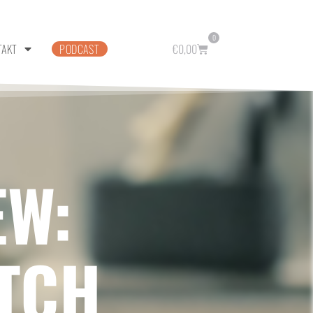
0
TAKT
PODCAST
€
0,00
EW:
TCH