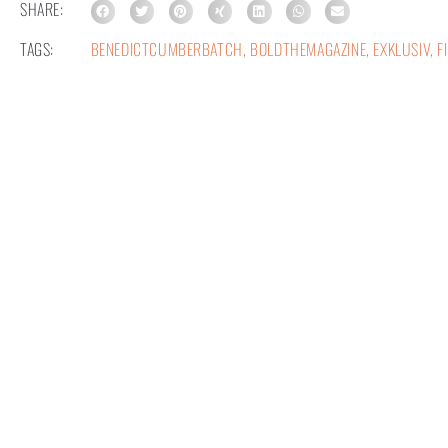
SHARE:
TAGS:
BENEDICTCUMBERBATCH
,
BOLDTHEMAGAZINE
,
EXKLUSIV
,
F
AUTOR:
P. HEIDMANN