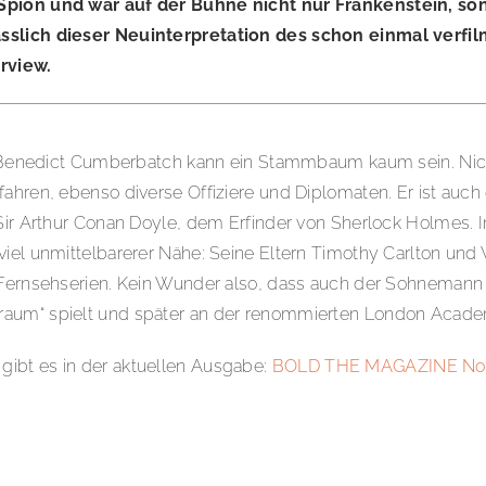
 Spion und war auf der Bühne nicht nur Frankenstein, so
ässlich dieser Neuinterpretation des schon einmal verfi
rview.
von Benedict Cumberbatch kann ein Stammbaum kaum sein. Nic
hren, ebenso diverse Offiziere und Diplomaten. Er ist auch e
Sir Arthur Conan Doyle, dem Erfinder von Sherlock Holmes. I
viel unmittelbarerer Nähe: Seine Eltern Timothy Carlton un
 Fernsehserien. Kein Wunder also, dass auch der Sohnemann 
raum“ spielt und später an der renommierten London Academy
gibt es in der aktuellen Ausgabe:
BOLD THE MAGAZINE No.