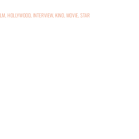
ILM
,
HOLLYWOOD
,
INTERVIEW
,
KINO
,
MOVIE
,
STAR
© BOLD THE MAGAZINE | neutrales GRAU Verlags GmbH