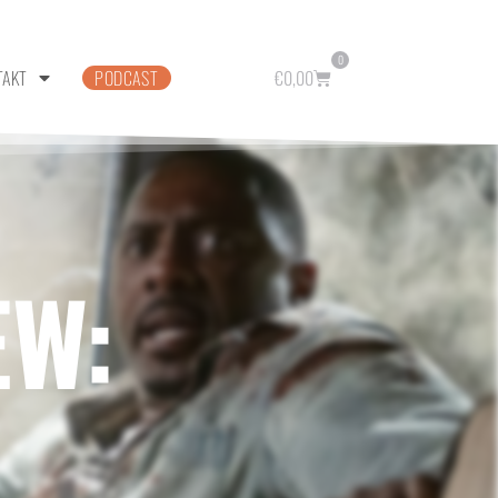
0
TAKT
PODCAST
€
0,00
EW: