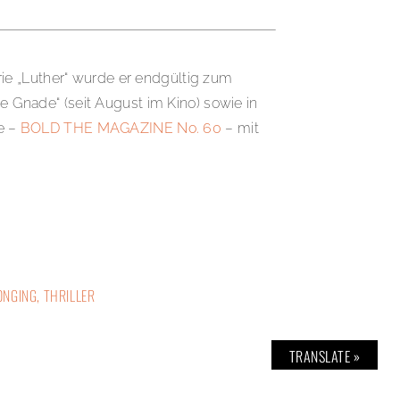
erie „Luther“ wurde er endgültig zum
ne Gnade“ (seit August im Kino) sowie in
e –
BOLD THE MAGAZINE No. 60
– mit
ONGING
,
THRILLER
TRANSLATE »