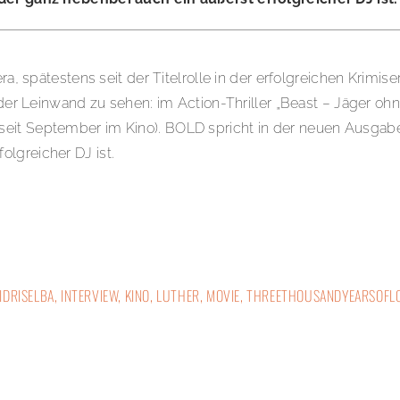
ra, spätestens seit der Titelrolle in der erfolgreichen Krimis
 der Leinwand zu sehen: im Action-Thriller „Beast – Jäger oh
seit September im Kino). BOLD spricht in der neuen Ausgab
lgreicher DJ ist.
IDRISELBA
,
INTERVIEW
,
KINO
,
LUTHER
,
MOVIE
,
THREETHOUSANDYEARSOFL