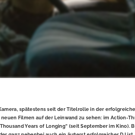
 Kamera, spätestens seit der Titelrolle in der erfolgreic
ei neuen Filmen auf der Leinwand zu sehen: im Action-Thr
Thousand Years of Longing“ (seit September im Kino). 
er ganz nebenbei auch ein äußerst erfolgreicher DJ ist.