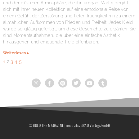
und der düsteren Atmosphäre, die ihn umgab. Martin begibt
sich mit ihrer neuen Kollektion auf eine emotionale Reise von
einem Gefühl der Zerstörung und tiefer Traurigkeit hin zu einem
allmählichen Aufkommen von Frieden und Freiheit. Jedes Kleid
wurde sorgfältig gefertigt, um diese Geschichte zu erzählen. Sie
sind Momentaufnahmen, die über eine einfache Ästhetik
hinausgehen und emotionale Tiefe offenbaren.
Weiterlesen ▸
1
2
3
4
5
© BOLD THE MAGAZINE | neutrales GRAU Verlags GmbH