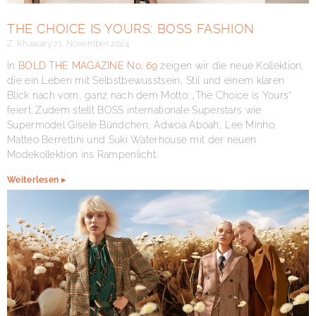
THE CHOICE IS YOURS: BOSS FASHION
Z. Khawary
21. November 2024
In
BOLD THE MAGAZINE No. 69
zeigen wir die neue Kollektion,
die ein Leben mit Selbstbewusstsein, Stil und einem klaren
Blick nach vorn, ganz nach dem Motto: „The Choice is Yours“
feiert. Zudem stellt BOSS internationale Superstars wie
Supermodel Gisele Bündchen, Adwoa Aboah, Lee Minho,
Matteo Berrettini und Suki Waterhouse mit der neuen
Modekollektion ins Rampenlicht.
Weiterlesen ▸