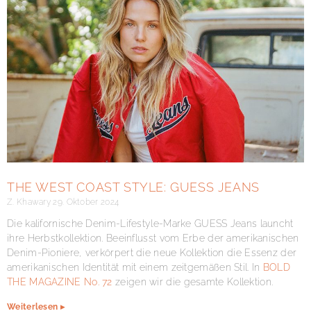
THE WEST COAST STYLE: GUESS JEANS
Z. Khawary
29. Oktober 2024
Die kalifornische Denim-Lifestyle-Marke GUESS Jeans launcht
ihre Herbstkollektion. Beeinflusst vom Erbe der amerikanischen
Denim-Pioniere, verkörpert die neue Kollektion die Essenz der
amerikanischen Identität mit einem zeitgemäßen Stil. In
BOLD
THE MAGAZINE No. 72
zeigen wir die gesamte Kollektion.
Weiterlesen ▸