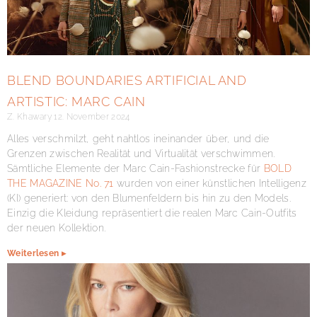
BLEND BOUNDARIES ARTIFICIAL AND
ARTISTIC: MARC CAIN
Z. Khawary
12. November 2024
Alles verschmilzt, geht nahtlos ineinander über, und die
Grenzen zwischen Realität und Virtualität verschwimmen.
Sämtliche Elemente der Marc Cain-Fashionstrecke für
BOLD
THE MAGAZINE No. 71
wurden von einer künstlichen Intelligenz
(KI) generiert: von den Blumenfeldern bis hin zu den Models.
Einzig die Kleidung repräsentiert die realen Marc Cain-Outfits
der neuen Kollektion.
Weiterlesen ▸