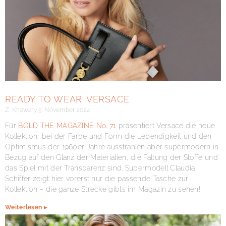
READY TO WEAR: VERSACE
Z. Khawary
5. November 2024
Für
BOLD THE MAGAZINE No. 71
präsentiert Versace die neue
Kollektion, bei der Farbe und Form die Lebendigkeit und den
Optimismus der 1960er Jahre ausstrahlen aber supermodern in
Bezug auf den Glanz der Materialien, die Faltung der Stoffe und
das Spiel mit der Transparenz sind. Supermodell Claudia
Schiffer zeigt hier vorerst nur die passende Tasche zur
Kollektion – die ganze Strecke gibts im Magazin zu sehen!
Weiterlesen ▸