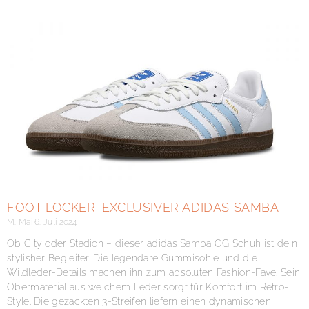
FOOT LOCKER: EXCLUSIVER ADIDAS SAMBA
M. Mai
6. Juli 2024
Ob City oder Stadion – dieser adidas Samba OG Schuh ist dein
stylisher Begleiter. Die legendäre Gummisohle und die
Wildleder-Details machen ihn zum absoluten Fashion-Fave. Sein
Obermaterial aus weichem Leder sorgt für Komfort im Retro-
Style. Die gezackten 3-Streifen liefern einen dynamischen