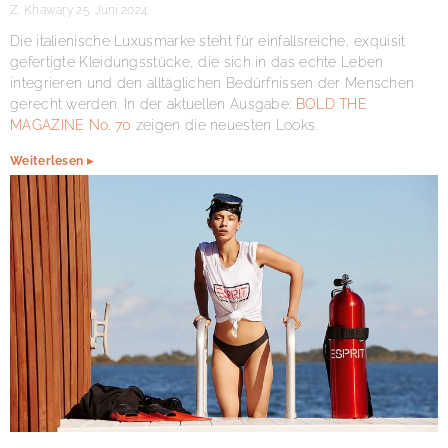
Z. Khawary
25. Juni 2024
Die italienische Luxusmarke steht für einfallsreiche, exquisit
gefertigte Kleidungsstücke, die sich in das echte Leben
integrieren und den alltäglichen Bedürfnissen der Menschen
gerecht werden. In der aktuellen Ausgabe:
BOLD THE
MAGAZINE No. 70
zeigen die neuesten Looks.
Weiterlesen ▸