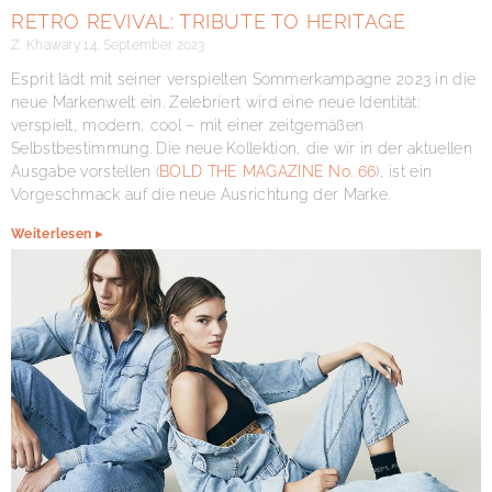
RETRO REVIVAL: TRIBUTE TO HERITAGE
Z. Khawary
14. September 2023
Esprit lädt mit seiner verspielten Sommerkampagne 2023 in die
neue Markenwelt ein. Zelebriert wird eine neue Identität:
verspielt, modern, cool – mit einer zeitgemäßen
Selbstbestimmung. Die neue Kollektion, die wir in der aktuellen
Ausgabe vorstellen (
BOLD THE MAGAZINE No. 66
), ist ein
Vorgeschmack auf die neue Ausrichtung der Marke.
Weiterlesen ▸