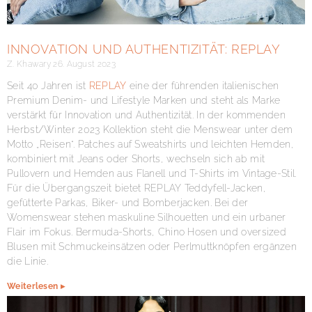
INNOVATION UND AUTHENTIZITÄT: REPLAY
Z. Khawary
26. August 2023
Seit 40 Jahren ist
REPLAY
eine der führenden italienischen
Premium Denim- und Lifestyle Marken und steht als Marke
verstärkt für Innovation und Authentizität. In der kommenden
Herbst/Winter 2023 Kollektion steht die Menswear unter dem
Motto „Reisen“. Patches auf Sweatshirts und leichten Hemden,
kombiniert mit Jeans oder Shorts, wechseln sich ab mit
Pullovern und Hemden aus Flanell und T-Shirts im Vintage-Stil.
Für die Übergangszeit bietet REPLAY Teddyfell-Jacken,
gefütterte Parkas, Biker- und Bomberjacken. Bei der
Womenswear stehen maskuline Silhouetten und ein urbaner
Flair im Fokus. Bermuda-Shorts, Chino Hosen und oversized
Blusen mit Schmuckeinsätzen oder Perlmuttknöpfen ergänzen
die Linie.
Weiterlesen ▸