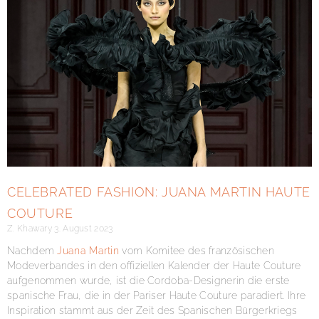
CELEBRATED FASHION: JUANA MARTIN HAUTE
COUTURE
Z. Khawary
3. August 2023
Nachdem
Juana Martin
vom Komitee des französischen
Modeverbandes in den offiziellen Kalender der Haute Couture
aufgenommen wurde, ist die Cordoba-Designerin die erste
spanische Frau, die in der Pariser Haute Couture paradiert. Ihre
Inspiration stammt aus der Zeit des Spanischen Bürgerkriegs