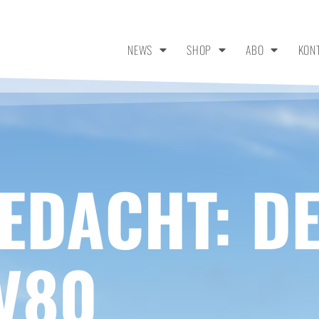
NEWS
SHOP
ABO
KON
EDACHT: D
V80