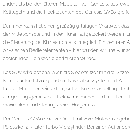
anders als bei den älteren Modellen von Genesis, aus jewe
Kotflügeln und die Heckleuchten des Genesis GV80 greifen
Der Innenraum hat einen großzügig-luftigen Charakter, das
der Mittelkonsole und in den Türen aufgelockert werden. Ein
die Steuerung der Klimaautomatik integriert. Ein zentraler
physischen Bedienelementen – hier würden wir uns wünsche
coolen Idee – ein wenig optimieren würde).
Das SUV wird optional auch als Siebensitzer mit drei Sitz
Kameraunterstützung und ein Navigationssystem mit Augme
für das Modell entwickelten „Active Noise Cancelling“-Tec
Umgebungsgeräusche effektiv minimieren und funktionierte
maximalem und störungsfreien Hörgenuss.
Der Genesis GV80 wird zunächst mit zwei Motoren angebote
PS starker 2,5-Liter-Turbo-Vierzylinder-Benziner. Auf ande