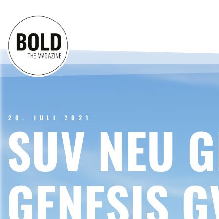
20. JULI 2021
SUV NEU G
GENESIS G