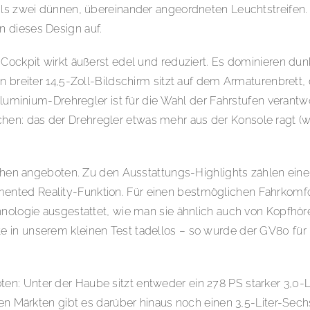
ils zwei dünnen, übereinander angeordneten Leuchtstreifen. 
 dieses Design auf.
 Cockpit wirkt äußerst edel und reduziert. Es dominieren du
 breiter 14,5-Zoll-Bildschirm sitzt auf dem Armaturenbrett, 
 Aluminium-Drehregler ist für die Wahl der Fahrstufen verant
n: das der Drehregler etwas mehr aus der Konsole ragt (wa
reihen angeboten. Zu den Ausstattungs-Highlights zählen ein
nted Reality-Funktion. Für einen bestmöglichen Fahrkomfort
hnologie ausgestattet, wie man sie ähnlich auch von Kopfhör
 in unserem kleinen Test tadellos – so wurde der GV80 für 
n: Unter der Haube sitzt entweder ein 278 PS starker 3,0-Li
ren Märkten gibt es darüber hinaus noch einen 3,5-Liter-Sec