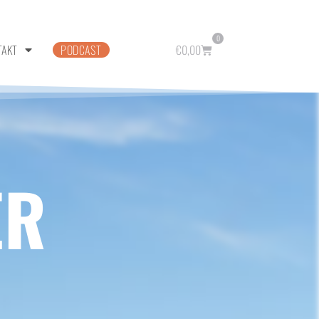
0
TAKT
PODCAST
€
0,00
ER