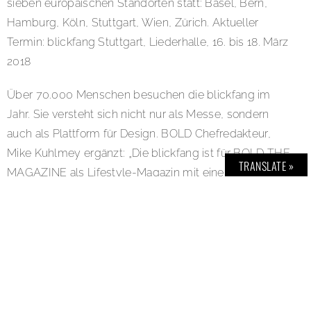
sieben europäischen Standorten statt: Basel, Bern,
Hamburg, Köln, Stuttgart, Wien, Zürich. Aktueller
Termin: blickfang Stuttgart, Liederhalle, 16. bis 18. März
2018
Über 70.000 Menschen besuchen die blickfang im
Jahr. Sie versteht sich nicht nur als Messe, sondern
auch als Plattform für Design. BOLD Chefredakteur,
Mike Kuhlmey ergänzt: „Die blickfang ist für BOLD THE
TRANSLATE »
MAGAZINE als Lifestyle-Magazin mit einer
ausgeprägten Design-Affinität die genau richtige
Plattform, so dass wir uns freuen, auch in diesem Jahr,
Medienpartner dieser bedeutenden Messe zu sein.“
Link:
www.blickfang.com