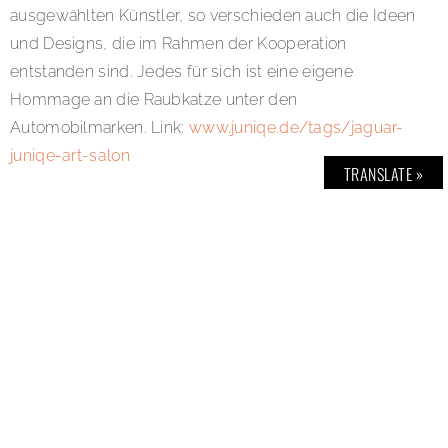
ausgewählten Künstler, so verschieden auch die Ideen
und Designs, die im Rahmen der Kooperation
entstanden sind. Jedes für sich ist eine eigene
Hommage an die Raubkatze unter den
Automobilmarken. Link:
www.juniqe.de/tags/jaguar-
juniqe-art-salon
TRANSLATE »
SHARE: