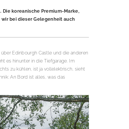
25. Die koreanische Premium-Marke,
s wir bei dieser Gelegenheit auch
t über Edinbourgh Castle und die anderen
t es hinunter in die Tiefgarage. Im
s zu kühlen, ist ja vollelektrisch, sieht
nik: An Bord ist alles, was das