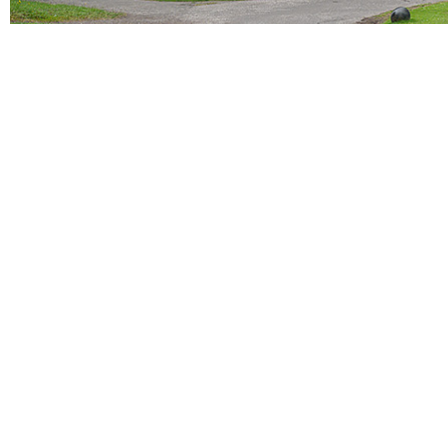
Auf Vorder- und Hinterachse je ein Elektromotor. Und am Le
und drückt das „B“, entfesselt sich die ganze Wucht von fa
fällt einem folgende Anekdote ein: „Wieviel PS hat denn da
auch bei unserem SUV an. Und auf keinen Fall werden wir 
des Testwagens verspricht zudem: „GV 70 FUN“! Haha, echt
Mehr zum Genesis GV70 und den Genesis Scottish Open 20