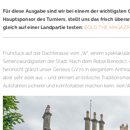
Für diese Ausgabe sind wir bei einem der wichtigsten
Hauptsponsor des Turniers, stellt uns das frisch über
gleich auf einer Landpartie testen:
BOLD THE MAGAZIN
Frühstück auf der Dachterasse vom „W“, einem spektakulär
Sehenswürdigleiten der Stadt. Nach dem Rebel Benedict, ein
Neonlicht glänzt unser Genesis GV70 in elegantem Anthrazit-
aber sehr edel aus – und erinnert an britische Traditionsma
Autofahren sicherer und komfortabler machen kann, kein Wu