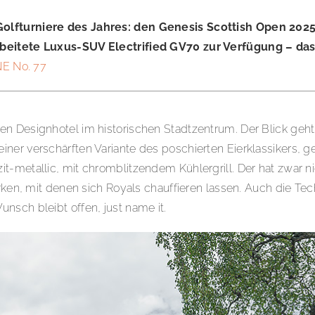
 Golfturniere des Jahres: den Genesis Scottish Open 20
arbeitete Luxus-SUV Electrified GV70 zur Verfügung – da
E No. 77
en Designhotel im historischen Stadtzentrum. Der Blick geh
er verschärften Variante des poschierten Eierklassikers, geh
metallic, mit chromblitzendem Kühlergrill. Der hat zwar nicht
rken, mit denen sich Royals chauffieren lassen. Auch die Tech
nsch bleibt offen, just name it.