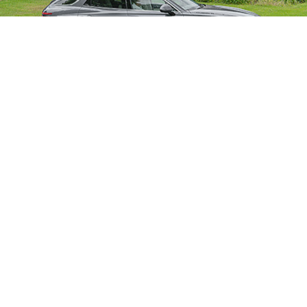
derlenkrad prangt, wie ein Siegelring, ein Knopf. Das „B“ dar
st 500 PS auf einmal, und der 2,3 Tonnen schwere Luxusliner 
s neue Modell?“, fragte eine Lady einmal ihren Auto-Händler.
uns königlich chauffieren lassen, den Spaß gönnen wir uns 
 jetzt? Dann mal los!
25, gibt es in der aktuellen Ausgabe:
BOLD THE MAGAZINE