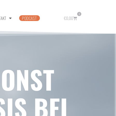
0
TAKT
PODCAST
€
0,00
SONST
IS BEI