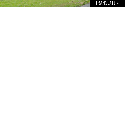
TRANSLATE »
auf, das steht für Boost. Gibt man Gas
ist in vier Sekunden von Null auf 100. Da
 Seine Antwort: „Genug“. So fühlt sich das
selbst. Denn das amtliche Kennzeichen
 No. 77