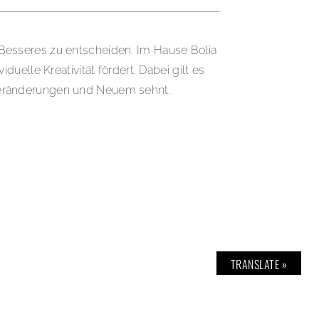
s Besseres zu entscheiden. Im Hause Bolia
elle Kreativität fördert. Dabei gilt es
Veränderungen und Neuem sehnt.
TRANSLATE »