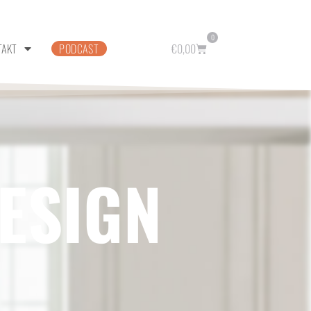
0
TAKT
PODCAST
€
0,00
ESIGN