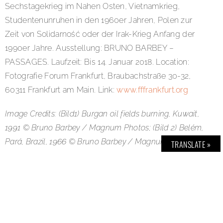
Sechstagekrieg im Nahen Osten, Vietnamkrieg,
Studentenunruhen in den 1960er Jahren, Polen zur
Zeit von Solidarność oder der Irak-Krieg Anfang der
1990er Jahre. Ausstellung: BRUNO BARBEY –
PASSAGES. Laufzeit: Bis 14. Januar 2018. Location:
Fotografie Forum Frankfurt, Braubachstraße 30-32,
60311 Frankfurt am Main. Link:
www.fffrankfurt.org
Image Credits: (Bild1) Burgan oil fields burning, Kuwait,
1991 © Bruno Barbey / Magnum Photos; (Bild 2) Belém,
Pará, Brazil, 1966 © Bruno Barbey / Magnum Photos;
TRANSLATE »
(Bild 3) The Amazon River, Leticia, Amazonas, Brazil,
1966 © Bruno Barbey / Magnum Photos