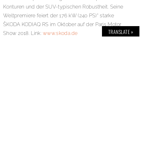
Konturen und der SUV-typischen Robustheit. Seine
Weltpremiere feiert der 176 kW (240 PS)* starke
ŠKODA KODIAQ RS im Oktober auf der Paris Motor
TRANSLATE »
Show 2018. Link:
www.skoda.de
SHARE:
TAGS:
BOLDTHEMAGAZINE
,
CAR
,
DESIGN
,
PREMIERE
,
RS
,
SKODA
,
SKODAKODIAQRS