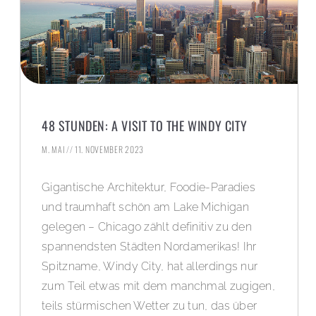
48 STUNDEN: A VISIT TO THE WINDY CITY
M. MAI
11. NOVEMBER 2023
Gigantische Architektur, Foodie-Paradies
und traumhaft schön am Lake Michigan
gelegen – Chicago zählt definitiv zu den
spannendsten Städten Nordamerikas! Ihr
Spitzname, Windy City, hat allerdings nur
zum Teil etwas mit dem manchmal zugigen,
teils stürmischen Wetter zu tun, das über