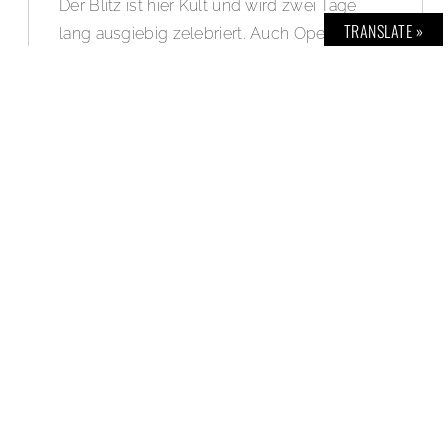
Der Blitz ist hier Kult und wird zwei Tage
TRANSLATE »
lang ausgiebig zelebriert. Auch Opel lässt
sich nicht lumpen und präsentiert den Fans
zum Jubiläum „120 Jahre Automobilbau“
neben schönen Oldtimern und den 120-
Jahre-Sondermodellen ein ganz
außergewöhnliches Auto: Mit dem Opel
Zafira Life feiert die vierte Modellgeneration
des variablen Großraum-Vans in der
Motorsport Arena Oschersleben ihre
Deutschland-Premiere. Doch damit nicht
genug: Opel bringt auch eine Version mit an
die Rennstrecke, die es in jeder Hinsicht in
sich hat: Das Concept Car „O-Team Zafira
Life“.
WEITERLESEN »