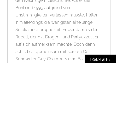
den Neunzigern Geschichte. Als er die
Boyband 1995 aufgrund von
Unstimmigkeiten verlassen musste, hätten
ihm allerdings die wenigsten eine lange
Solokarriere prophezeit. Er war damals der
Rebell, der mit Drogen- und Partyexzessen
auf sich aufmerksam machte. Doch dann
schrieb er gemeinsam mit seinem Co-
TRANSLATE »
Songwriter Guy Chambers eine Ballade
namens „Angels“ und wurde in den
folgenden Jahren mit über 85 Millionen
verkauften Alben zu einem der größten
Popstars Europas. Im exklusiven Interview
spricht er mit uns über Perfektionismus,
Glück – und seine großen Zukunftspläne:
BOLD THE MAGAZINE No. 63