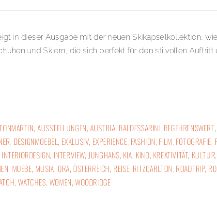
 in dieser Ausgabe mit der neuen Skikapselkollektion, wie m
uhen und Skiern, die sich perfekt für den stilvollen Auftritt
TONMARTIN
,
AUSSTELLUNGEN
,
AUSTRIA
,
BALDESSARINI
,
BEGEHRENSWERT
NER
,
DESIGNMOEBEL
,
EXKLUSIV
,
EXPERIENCE
,
FASHION
,
FILM
,
FOTOGRAFIE
,
,
INTERIORDESIGN
,
INTERVIEW
,
JUNGHANS
,
KIA
,
KINO
,
KREATIVITÄT
,
KULTUR
MEN
,
MOEBE
,
MUSIK
,
ORA
,
ÖSTERREICH
,
REISE
,
RITZCARLTON
,
ROADTRIP
,
RO
ATCH
,
WATCHES
,
WOMEN
,
WOODRIDGE