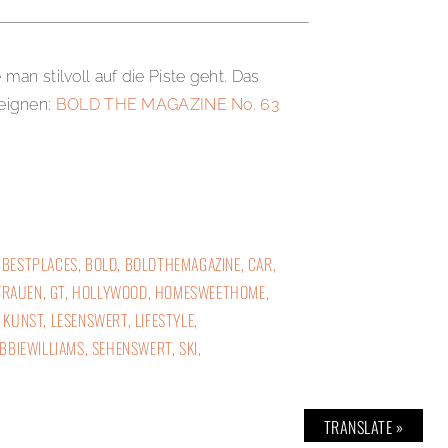
an stilvoll auf die Piste geht. Das
 eignen:
BOLD THE MAGAZINE No. 63
,
BESTPLACES
,
BOLD
,
BOLDTHEMAGAZINE
,
CAR
,
FRAUEN
,
GT
,
HOLLYWOOD
,
HOMESWEETHOME
,
,
KUNST
,
LESENSWERT
,
LIFESTYLE
,
BBIEWILLIAMS
,
SEHENSWERT
,
SKI
,
TRANSLATE »