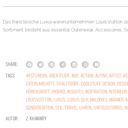
Das französische Luxuswarenunternehmen Louis Vuitton zeigt
Sortiment besteht aus essential Outerwear, Accessoires, Sch
SHARE:
TAGS:
48STUNDEN
,
ABENTEUER
,
ABO
,
ACTION
,
ALPINE
,
ARTIST
,
AS
CATEBLANCHETT
,
CHALETDORF
,
COOLSTUFF
,
DESIGN
,
DESIG
HÖRENSWERT
,
HYBRID
,
INSIGHTS
,
INSPIRATION
,
INTERIEUR
LOUISVUITTON
,
LUXUS
,
LUXUS-SUV
,
MALDIVES
,
MÄNNER
,
SONDEREDITION
,
STIL
,
TRAVEL
,
UHREN
,
UNTOLDSTORIES
,
W
AUTOR:
Z. KHAWARY