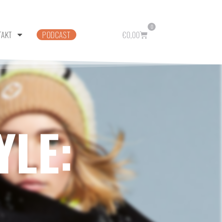
0
TAKT
PODCAST
€
0,00
YLE: