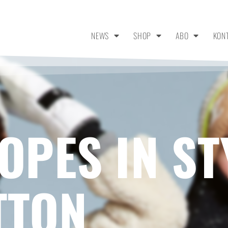
NEWS
SHOP
ABO
KON
OPES IN ST
TTON