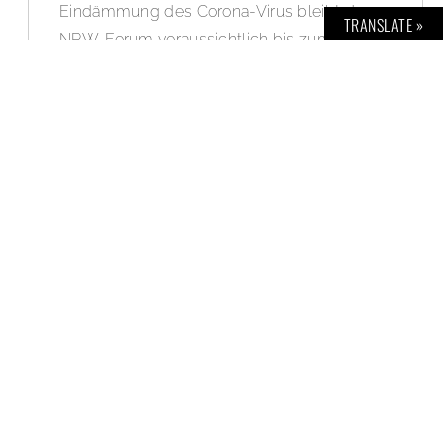
Eindämmung des Corona-Virus bleibt das
TRANSLATE »
NRW-Forum voraussichtlich bis zum Ende
der NRW-Osterferien am 19. April 2020
geschlossen.
WEITERLESEN »