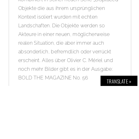
Objekte die aus ihrem ursprünglichen
Kontext isoliert wurden mit echten
Landschaften. Die Objekte werden so
Akteure in einer neuen, möglicherweise
realen Situation, die aber immer auch
absonderlich, befremdlich oder verrückt
erscheint. Alles über Olivier C. Mériel und
noch mehr Bilder gibt es in der Ausgabe:
BOLD THE MAGAZINE No. 56
TRANSLATE »
WEITERLESEN »