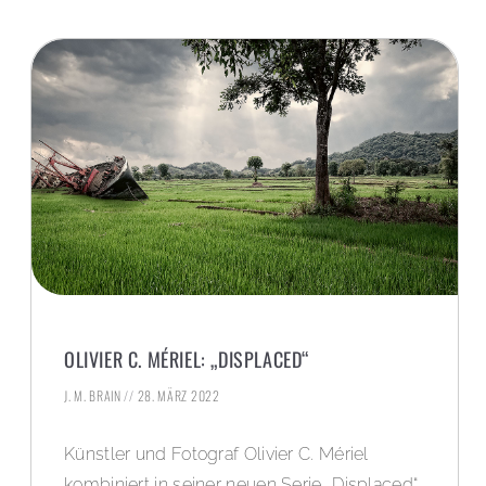
OLIVIER C. MÉRIEL: „DISPLACED“
J. M. BRAIN
28. MÄRZ 2022
Künstler und Fotograf Olivier C. Mériel
kombiniert in seiner neuen Serie „Displaced“