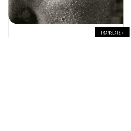
TRANSLATE »
WORLD IN TRANSITION
H. G. TEINER
5. FEBRUAR 2021
Diese Ausstellung mit dem so treffend in
unsere Zeit passenden Titel im Münchner
Stadtmuseum ist gerade in ihrer Dauer
verlängert worden und es gibt die Chance,
sie doch noch nach Ende des Shutdowns
besuchen zu können. Präsentiert werden
Werke, die in Deutschland zwischen 1920
und 1935 entstanden sind: Neben circa 250