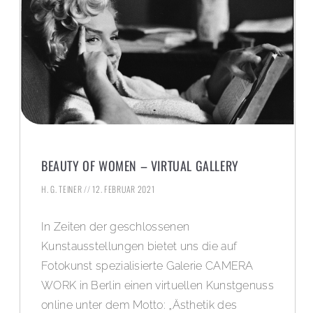
BEAUTY OF WOMEN – VIRTUAL GALLERY
H. G. TEINER
12. FEBRUAR 2021
In Zeiten der geschlossenen
Kunstausstellungen bietet uns die auf
Fotokunst spezialisierte Galerie CAMERA
WORK in Berlin einen virtuellen Kunstgenuss
online unter dem Motto: „Ästhetik des