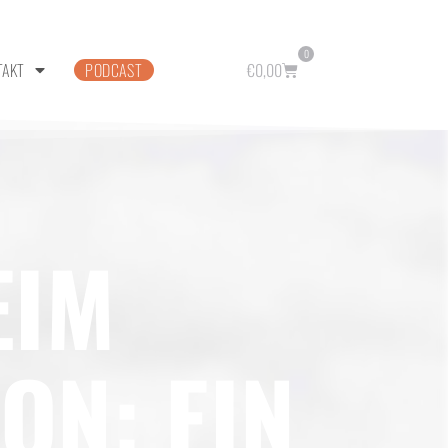
0
TAKT
PODCAST
€
0,00
EIM
ON: EIN