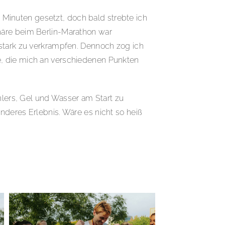
0 Minuten gesetzt, doch bald strebte ich
häre beim Berlin-Marathon war
 stark zu verkrampfen. Dennoch zog ich
e, die mich an verschiedenen Punkten
ers, Gel und Wasser am Start zu
nderes Erlebnis. Wäre es nicht so heiß