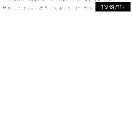
TRANSLATE »
Hardcover, 29 x 38,8 cm, 440 Seiten, € 125. Link:
www.taschen.com