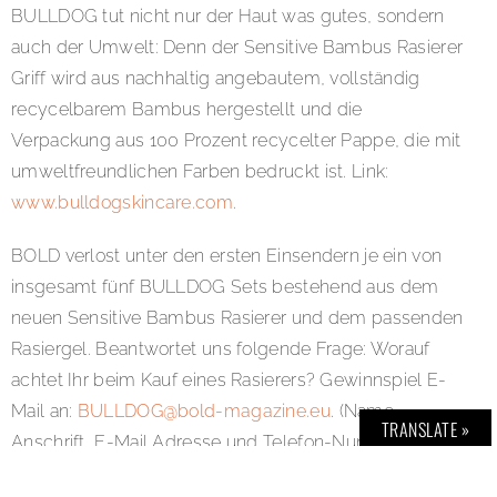
BULLDOG tut nicht nur der Haut was gutes, sondern
auch der Umwelt: Denn der Sensitive Bambus Rasierer
Griff wird aus nachhaltig angebautem, vollständig
recycelbarem Bambus hergestellt und die
Verpackung aus 100 Prozent recycelter Pappe, die mit
umweltfreundlichen Farben bedruckt ist. Link:
www.bulldogskincare.com
.
BOLD verlost unter den ersten Einsendern je ein von
insgesamt fünf BULLDOG Sets bestehend aus dem
neuen Sensitive Bambus Rasierer und dem passenden
Rasiergel. Beantwortet uns folgende Frage: Worauf
achtet Ihr beim Kauf eines Rasierers? Gewinnspiel E-
Mail an:
BULLDOG@bold-magazine.eu
. (Name,
TRANSLATE »
Anschrift, E-Mail Adresse und Telefon-Nummer nicht
vergessen). Viel Glück!