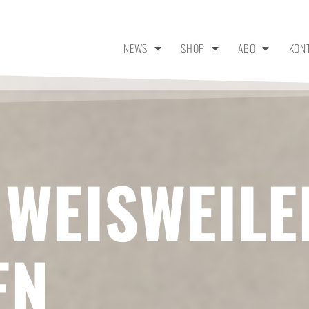
NEWS
SHOP
ABO
KON
 WEISWEILE
EN