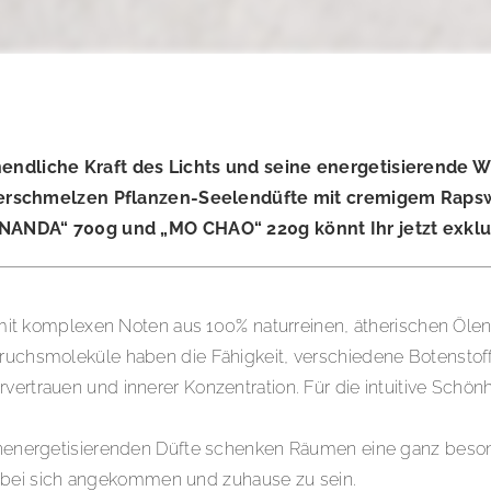
liche Kraft des Lichts und seine energetisierende Wi
verschmelzen Pflanzen-Seelendüfte mit cremigem Raps
ANDA“ 700g und „MO CHAO“ 220g könnt Ihr jetzt exklu
komplexen Noten aus 100% naturreinen, ätherischen Ölen, 
Geruchsmoleküle haben die Fähigkeit, verschiedene Botenst
vertrauen und innerer Konzentration. Für die intuitive Schön
hochenergetisierenden Düfte schenken Räumen eine ganz beso
 bei sich angekommen und zuhause zu sein.