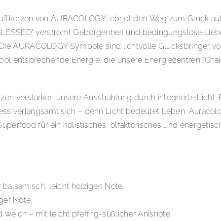
 Duftkerzen von AURACOLOGY, ebnet den Weg zum Glück auf 
E BLESSED“ verströmt Geborgenheit und bedingungslose Lie
ie AURACOLOGY Symbole sind lichtvolle Glücksbringer voll
mbol entsprechende Energie, die unsere Energiezentren (Chak
zen verstärken unsere Ausstrahlung durch integrierte Lich
ozess verlangsamt sich – denn Licht bedeutet Leben. Auracol
Superfood für ein holistisches, olfaktorisches und energetisc
 balsamisch, leicht holzigen Note.
iger Note.
weich – mit leicht pfeffrig-süßlicher Anisnote