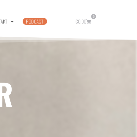
0
TAKT
PODCAST
€
0,00
R