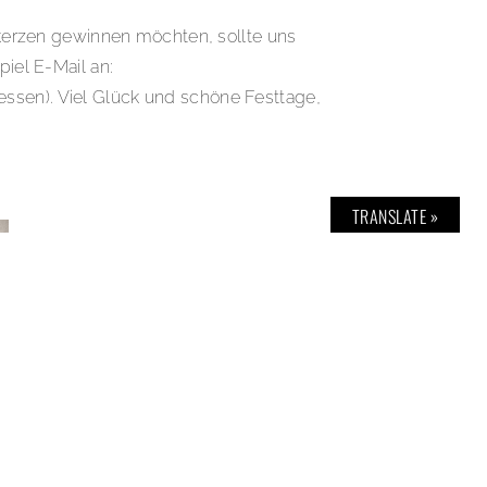
kerzen gewinnen möchten, sollte uns
iel E-Mail an:
ssen). Viel Glück und schöne Festtage,
TRANSLATE »