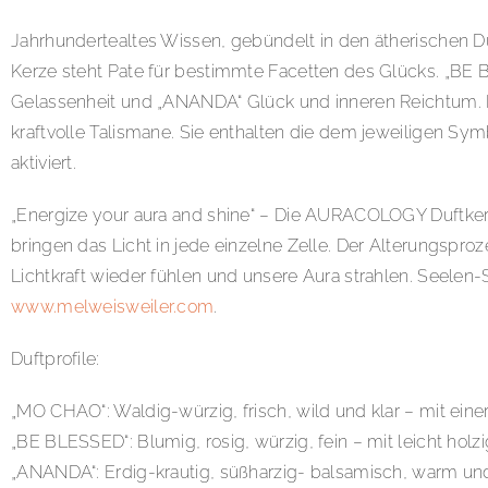
Jahrhundertealtes Wissen, gebündelt in den ätherischen
Kerze steht Pate für bestimmte Facetten des Glücks. „B
Gelassenheit und „ANANDA“ Glück und inneren Reichtum. D
kraftvolle Talismane. Sie enthalten die dem jeweiligen Sy
aktiviert.
„Energize your aura and shine“ – Die AURACOLOGY Duftker
bringen das Licht in jede einzelne Zelle. Der Alterungspr
Lichtkraft wieder fühlen und unsere Aura strahlen. Seelen-
www.melweisweiler.com
.
Duftprofile:
„MO CHAO“: Waldig-würzig, frisch, wild und klar – mit einer
„BE BLESSED“: Blumig, rosig, würzig, fein – mit leicht holz
„ANANDA“: Erdig-krautig, süßharzig- balsamisch, warm und 