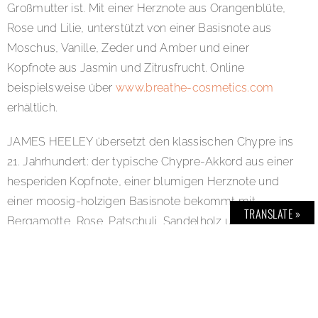
Großmutter ist. Mit einer Herznote aus Orangenblüte,
Rose und Lilie, unterstützt von einer Basisnote aus
Moschus, Vanille, Zeder und Amber und einer
Kopfnote aus Jasmin und Zitrusfrucht. Online
beispielsweise über
www.breathe-cosmetics.com
erhältlich.
JAMES HEELEY übersetzt den klassischen Chypre ins
21. Jahrhundert: der typische Chypre-Akkord aus einer
hesperiden Kopfnote, einer blumigen Herznote und
einer moosig-holzigen Basisnote bekommt mit
TRANSLATE »
Bergamotte, Rose, Patschuli, Sandelholz und
Eichenmoos ein aufregendes Update – stilsicher,
nonchalant und modern wie Paris selbst. Weniger
pudrig als traditionelle Chypres überrascht „Chypre 21“
mit klarer Frische, gefolgt von einer sinnlich-