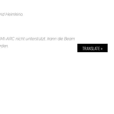
und Heimkino.
I-ARC nicht unterstützt, kann die Beam
rden.
TRANSLATE »
r Video nutzen. Beispielsweise können für
infach nur lauter gemacht werden.
rsten Einsendern einen Sonos Beam Smart
eam@bold-magazine.eu
(Name,
 Team!