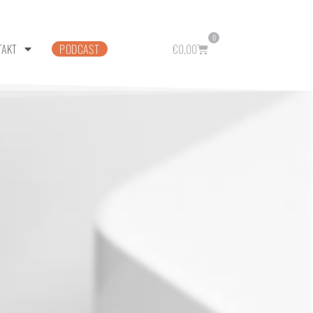
0
TAKT
PODCAST
€
0,00