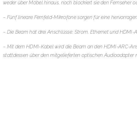
weder über Möbel hinaus, noch blockiert sie den Fernseher 
– Fünf lineare Fernfeld-Mikrofone sorgen für eine hervorr
– Die Beam hat drei Anschlüsse: Strom, Ethernet und HDMI-
– Mit dem HDMI-Kabel wird die Beam an den HDMI-ARC-Ansch
stattdessen über den mitgelieferten optischen Audioadapter
– Erhältlich in Schwarz und Weiß mit Matt-Finish.
– In Kombination mit einem Alexa-fähigen Videogerät, wie A
bestimmte Filme und Fernsehsendungen über den Lieblings-S
Damit Ihr auch das unvergleichliche und originalgetreue 
Speaker. Verratet uns via E-Mail, was für Euch beim Kauf e
Anschrift, E-Mail Adresse und Telefon-Nummer nicht verg