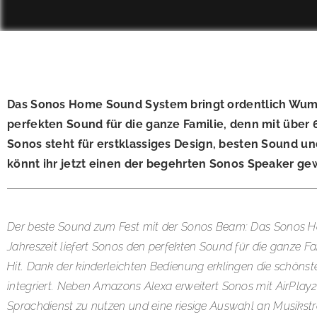
Das Sonos Home Sound System bringt ordentlich Wumm
perfekten Sound für die ganze Familie, denn mit über
Sonos steht für erstklassiges Design, besten Sound un
könnt ihr jetzt einen der begehrten Sonos Speaker ge
Der beste Sound zum Fest mit der Sonos Beam: Das Sonos 
Jahreszeit liefert Sonos den perfekten Sound für die ganze F
Hit. Dank der kinderleichten Bedienung erklingen die schöns
integriert. Neben Amazons Alexa erweitert Sonos mit AirPlay
Sprachdienst zu nutzen und eine riesige Auswahl an Musikst