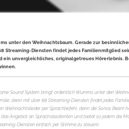
s unter den Weihnachtsbaum. Gerade zur besinnlichen 
 68 Streaming-Diensten findet jedes Familienmitglied s
d ein unvergleichliches, originalgetreues Hörerlebnis.
winnen.
Home Sound System bringt ordentlich Wumms unter den Weihn
amilie, denn mit über 68 Streaming-Diensten findet jedes Fami
ten Weihnachtslieder per Sprachbefehl, denn die Sonos Beam h
2 das Angebot an Sprachassistenten und bietet so jedem die M
reaming-Diensten einfach per Stimme zu steuern.