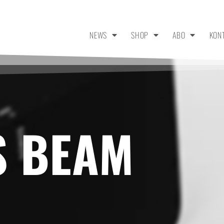
NEWS
SHOP
ABO
KON
S BEAM