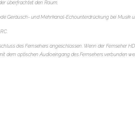
oder überfrachtet den Raum.
agende Geräusch- und Mehrkanal-Echounterdrückung bei Musik 
ARC.
luss des Fernsehers angeschlossen. Wenn der Fernseher HDM
 mit dem optischen Audioeingang des Fernsehers verbunden we
mazon Fire TV, kann man mehr Features der Sprachsteuerung fü
treamingdienst Informationen zum Regisseur abgefragt oder e
Sonos-Hörerlebnis genießen könnt, verlosen wir unter den e
ines Smart Speakers wichtig ist? Gewinnspiel E-Mail:
SonosB
essen). Viel Glück und schöne Festtage, wünscht das BOLD