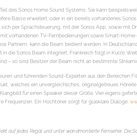
 Teil des Sonos Home Sound Systems. Sie kann beispielswe
ere Bässe erweitert, oder in ein bereits vorhandenes Son
 sich per Sprachsteuerung, mit der Sonos App, sowie mit Dri
ch mit vorhandenen TV-Fernbedienungen sowie Smart-Home-
os Partnern, kann die Beam bedient werden. In Deutschland,
 in die Sonos Beam integriert, Frankreich folgt in Kürze. W
 sind – so sind Besitzer der Beam nicht an bestimmte Stre
euren und führenden Sound-Experten aus den Bereichen Fil
t, welches ein unvergleichliches, originalgetreues Hörerleb
langbild für einen Speaker dieser Größe. Vier eigens gefert
re Frequenzen. Ein Hochtöner sorgt für glasklare Dialoge.
ww
ekt auf jedes Regal und unter wandmontierte Fernseher. Die So