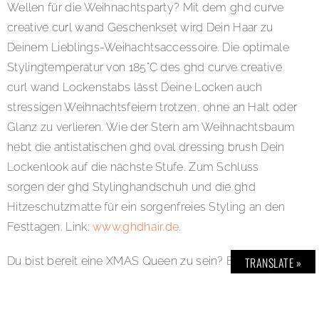
Wellen für die Weihnachtsparty? Mit dem ghd curve
creative curl wand Geschenkset wird Dein Haar zu
Deinem Lieblings-Weihachtsaccessoire. Die optimale
Stylingtemperatur von 185°C des ghd curve creative
curl wand Lockenstabs lässt Deine Locken auch
stressigen Weihnachtsfeiern trotzen, ohne an Halt oder
Glanz zu verlieren. Wie der Stern am Weihnachtsbaum
hebt die antistatischen ghd oval dressing brush Dein
Lockenlook auf die nächste Stufe. Zum Schluss
sorgen der ghd Stylinghandschuh und die ghd
Hitzeschutzmatte für ein sorgenfreies Styling an den
Festtagen. Link:
www.ghdhair.de
.
Du bist bereit eine XMAS Queen zu sein? BOLD verlost
TRANSLATE »
das ghd curve® creative curl wand Lockenstab
Geschenkset inklusive Hitzeschutzmatte,