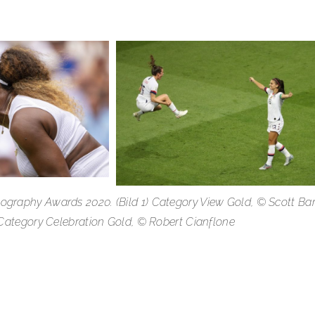
tography Awards 2020. (Bild 1) Category View Gold, © Scott Bar
4) Category Celebration Gold, © Robert Cianflone