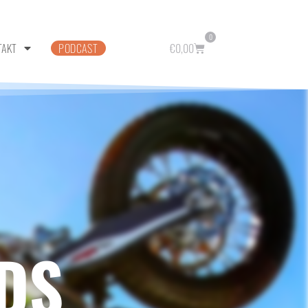
0
TAKT
PODCAST
€
0,00
DS