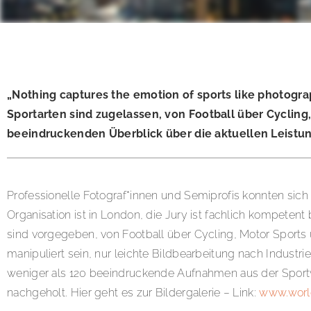
„Nothing captures the emotion of sports like photogra
Sportarten sind zugelassen, von Football über Cyclin
beeindruckenden Überblick über die aktuellen Leistung
Professionelle Fotograf*innen und Semiprofis konnten sich
Organisation ist in London, die Jury ist fachlich kompete
sind vorgegeben, von Football über Cycling, Motor Sports 
manipuliert sein, nur leichte Bildbearbeitung nach Indust
weniger als 120 beeindruckende Aufnahmen aus der Sportw
nachgeholt. Hier geht es zur Bildergalerie – Link:
www.worl