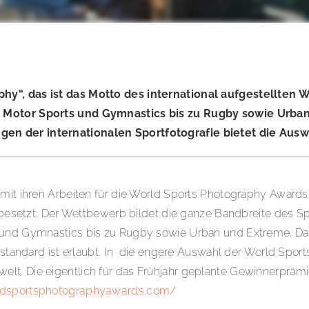
phy“, das ist das Motto des international aufgestellten
g, Motor Sports und Gymnastics bis zu Rugby sowie Urba
en der internationalen Sportfotografie bietet die Ausw
 mit ihren Arbeiten für die World Sports Photography Award
nt besetzt. Der Wettbewerb bildet die ganze Bandbreite des 
und Gymnastics bis zu Rugby sowie Urban und Extreme. Dabei
riestandard ist erlaubt. In die engere Auswahl der World Sp
elt. Die eigentlich für das Frühjahr geplante Gewinnerprä
dsportsphotographyawards.com/