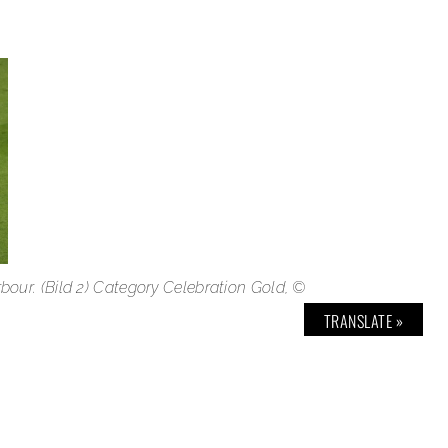
bour. (Bild 2) Category Celebration Gold, ©
TRANSLATE »