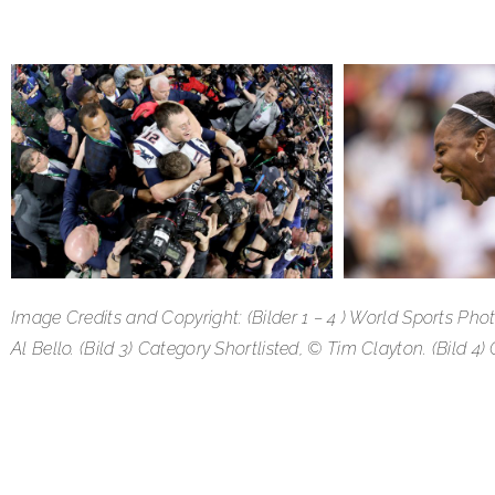
Image Credits and Copyright: (Bilder 1 – 4 ) World Sports Pho
Al Bello. (Bild 3) Category Shortlisted, © Tim Clayton. (Bild 
SHARE: