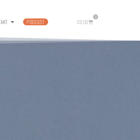
0
TAKT
PODCAST
€
0,00