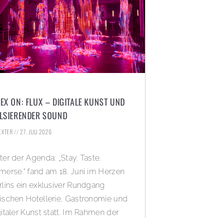
EX ON: FLUX – DIGITALE KUNST UND
LSIERENDER SOUND
DEXTER
27. JULI 2026
ter der Agenda: „Stay. Taste.
merse.“ fand am 18. Juni im Herzen
rlins ein exklusiver Rundgang
ischen Hotellerie, Gastronomie und
gitaler Kunst statt. Im Rahmen der