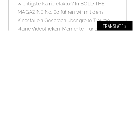
wichtigste Karrierefaktor? In BOLD THE
MAGAZINE No. 80 führen wir mit dem
Kinostar ein Gespräch über große Träume,
TRANSLATE »
kleine Videotheken-Momente – und die
Frage, welche Projekte wirklich „joy“
auslösen.
WEITERLESEN ▸