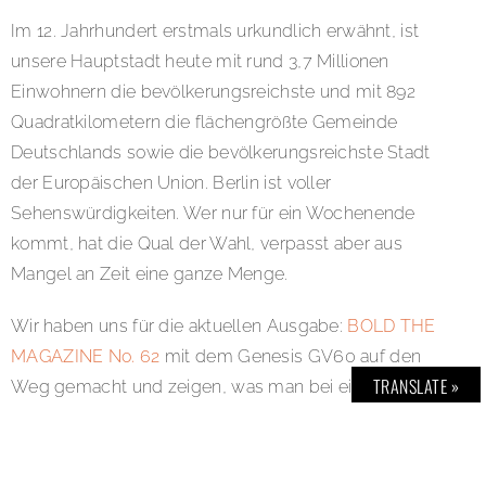
Im 12. Jahrhundert erstmals urkundlich erwähnt, ist
unsere Hauptstadt heute mit rund 3,7 Millionen
Einwohnern die bevölkerungsreichste und mit 892
Quadratkilometern die flächengrößte Gemeinde
Deutschlands sowie die bevölkerungsreichste Stadt
der Europäischen Union. Berlin ist voller
Sehenswürdigkeiten. Wer nur für ein Wochenende
kommt, hat die Qual der Wahl, verpasst aber aus
Mangel an Zeit eine ganze Menge.
Wir haben uns für die aktuellen Ausgabe:
BOLD THE
MAGAZINE No. 62
mit dem Genesis GV60 auf den
TRANSLATE »
Weg gemacht und zeigen, was man bei einem Berlin-
Besuch auf keinen Fall verpassen darf. Und klären,
warum der GV60 ein wichtiger Neuzugang der
Genesis-Familie und ein klares Bekenntnis zur