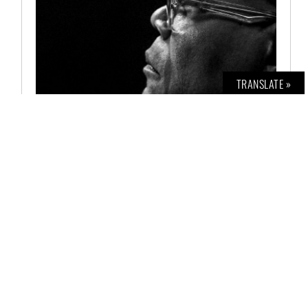
TRANSLATE »
BOLD INTERVIEW NO. 2
€
12,00
AUSFÜHRUNG WÄHLEN