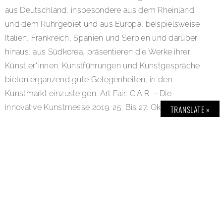
aus Deutschland, insbesondere aus dem Rheinland
und dem Ruhrgebiet und aus Europa, beispielsweise
Italien, Frankreich, Spanien und Serbien und darüber
hinaus, aus Südkorea, präsentieren die Werke ihrer
Künstler*innen. Kunstführungen und Kunstgespräche
bieten ergänzend gute Gelegenheiten, in den
Kunstmarkt einzusteigen. Art Fair: C.A.R. – Die
innovative Kunstmesse 2019. 25. Bis 27. Oktober 2019.
TRANSLATE »
Opening: Freitag, 25.10. – 20:00 Uhr – Öffnungszeiten:
Sa, 26.10., 12-20 Uhr und So, 27.10., 11–19 Uhr. Location:
Hallen 2, 5, 6, 9 und 12 auf dem Welterbe Zollverein,
Gelsenkirchener Straße 181, 45309 Essen. Link:
www.contemporaryartruhr.de
Image Credits: (Bilder 1 – 5) Ausstellungsimpressionen
C.A.R. INNOVATIVE KUNSTMESSE 2018 – UNESCO