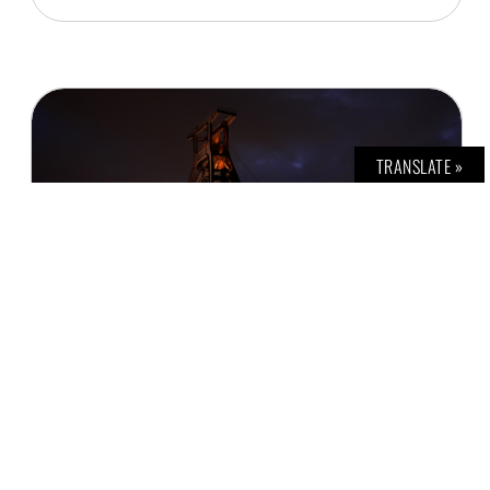
TRANSLATE »
C. A. R. INNOVATIVE ART FAIR 2019
H. G. TEINER
25. OKTOBER 2019