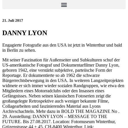
21. Juli 2017
DANNY LYON
Engagierte Fotografie aus den USA ist jetzt in Winterthur und bald
in Berlin zu sehen.
Mit seiner Faszination für Außenseiter und Subkulturen schuf der
US-amerikanische Fotograf und Dokumentarfilmer Danny Lyon,
geboren 1942, eine verstärkt subjektive, parteiische Form der
Reportage. Er dokumentierte so ab 1962 die schwarze
Bürgerrechtsbewegung in den USA. In weiteren Langzeitprojekten
widmete er sich immer wieder sozialen Randgruppen, wie etwa den
Mitgliedern eines Motorradclubs oder den Insassen eines
Gefängnisses. Neben seinen klassischen Fotoserien zeigt die
großangelegte Retrospektive auch weniger bekannte Filme,
Collagearbeiten und faszinierendes Material aus Lyons
Archivschachteln. Mehr dazu in BOLD THE MAGAZINE No .
29. Ausstellung: DANNY LYON – MESSAGE TO THE
FUTURE. Bis 27.08.2017. Location: Fotomuseum Winterthur,
Grüzenstrasse 44 + 45, CH-8400 Winterthur. Link: