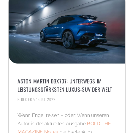
ASTON MARTIN DBX707: UNTERWEGS IM
LEISTUNGSSTÄRKSTEN LUXUS-SUV DER WELT
N. DEXTER
16. JULI 2022
Wenn Engel reisen – oder: Wenn unseren
Autor in der aktuellen Ausgabe
BOLD THE
MAGAZINE No. 59
die Esoterik im