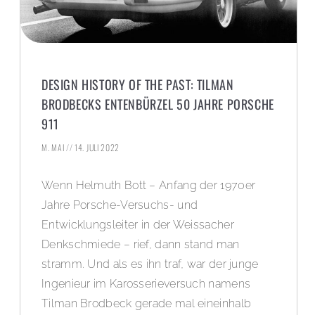
DESIGN HISTORY OF THE PAST: TILMAN
BRODBECKS ENTENBÜRZEL 50 JAHRE PORSCHE
911
M. MAI
14. JULI 2022
Wenn Helmuth Bott – Anfang der 1970er
Jahre Porsche-Versuchs- und
Entwicklungsleiter in der Weissacher
Denkschmiede – rief, dann stand man
stramm. Und als es ihn traf, war der junge
Ingenieur im Karosserieversuch namens
Tilman Brodbeck gerade mal eineinhalb