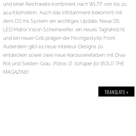
und einer Reichweite kombiniert nach WLTP von bis zu
404 Kilometern. Auch das Infotainment bekommt mit
dem DS Iris System ein wichtiges Update. Neue DS
LED Matrix Vision Scheinwerfer, ein neues Tagfahrlicht
und ein neuer Grill prägen die frischgestylte Front.
Außerdem gibt es neue Interieur-Designs zu
entdecken sowie zwei neue Karosseriefarben mit Diva-
Rot und Seiden-Grau.
(Fotos: D. Schaper for BOLD THE
MAGAZINE)
TRANSLATE »