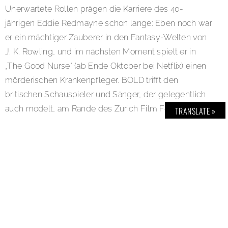
Unerwartete Rollen prägen die Karriere des 40-
jährigen Eddie Redmayne schon lange: Eben noch war
er ein mächtiger Zauberer in den Fantasy-Welten von
J. K. Rowling, und im nächsten Moment spielt er in
„The Good Nurse“ (ab Ende Oktober bei Netflix) einen
mörderischen Krankenpfleger. BOLD trifft den
britischen Schauspieler und Sänger, der gelegentlich
auch modelt, am Rande des Zurich Film Festivals
TRANSLATE »
exklusiv zum Gespräch:
BOLD THE MAGAZINE No. 61
SHARE: