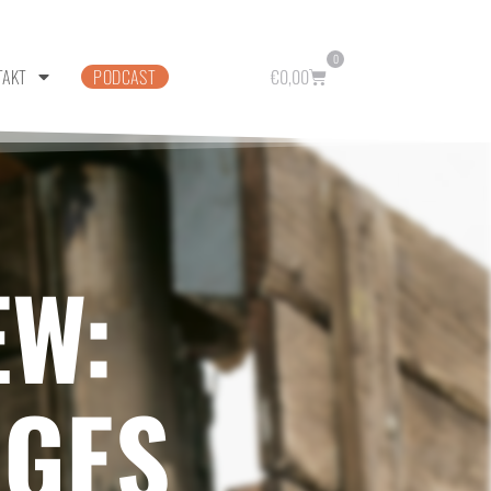
0
TAKT
PODCAST
€
0,00
EW:
DGES