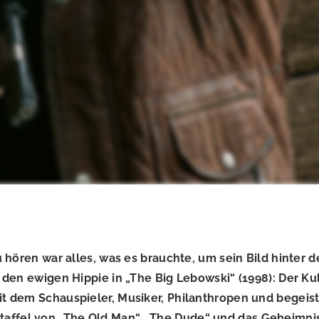
 hören war alles, was es brauchte, um sein Bild hinter
den ewigen Hippie in „The Big Lebowski“ (1998): Der Ku
t dem Schauspieler, Musiker, Philanthropen und begeist
Staffel von „The Old Man“, „The Dude“ und das Geheimni