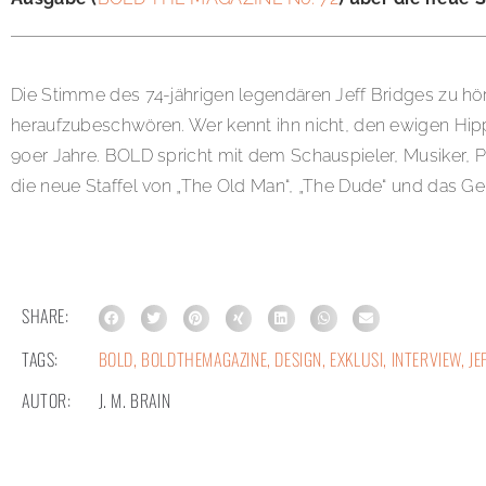
Die Stimme des 74-jährigen legendären Jeff Bridges zu hör
heraufzubeschwören. Wer kennt ihn nicht, den ewigen Hipp
90er Jahre. BOLD spricht mit dem Schauspieler, Musiker, 
die neue Staffel von „The Old Man“, „The Dude“ und das Ge
SHARE:
TAGS:
BOLD
,
BOLDTHEMAGAZINE
,
DESIGN
,
EXKLUSI
,
INTERVIEW
,
JE
AUTOR:
J. M. BRAIN