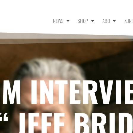
NEWS
SHOP
ABO
KON
IM INTERVI
“ JEFF BRI