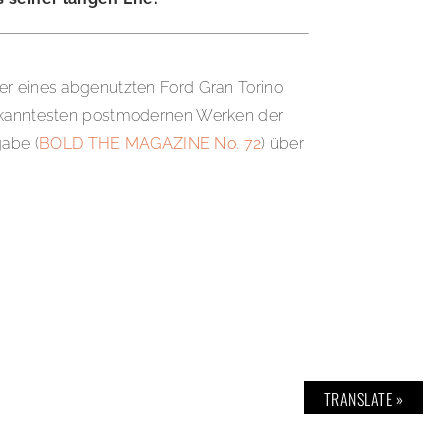
uer eines abgenutzten Ford Gran Torino
 bekanntesten postmodernen Werken der
gabe (
BOLD THE MAGAZINE No. 72
) über
TRANSLATE »