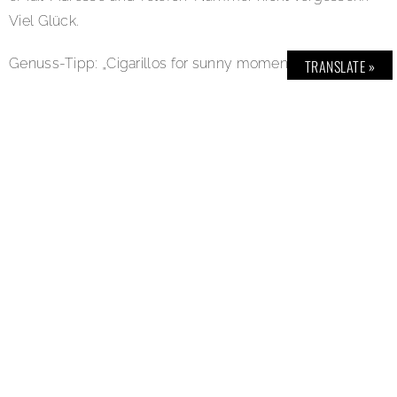
Viel Glück.
Genuss-Tipp: „Cigarillos for sunny moments“: Einfach
TRANSLATE »
und unkompliziert ist die Clubmaster SUN. Denn der
innovative Magnetverschluss beendet mit einem
freundlich-satten „Klack“ jegliches Gefummel an
Papp-Falzen. Dabei kann man mit der SUN die
bekannt erstklassige Clubmaster-Qualität mit oder
ohne Filter erleben. Der sorgfältig ausgesuchte
Virginia- und Burley-Tabak wird von einem edlen
Sumatra-Deckblatt umhüllt. Die fein-würzigen Aromen
entwickeln sich zu wahren Gaumenschmeichlern. Link:
www.sun-cigarillos.de