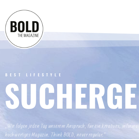
BEST LIFESTYLE
SUCHERGE
„Wir folgen jeden Tag unserem Anspruch, für ein kreatives, informa
hochwertiges Magazin. Think BOLD, never regular.“