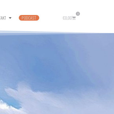
0
TAKT
PODCAST
€
0,00