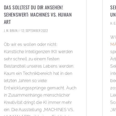
DAS SOLLTEST DU DIR ANSEHEN!
SE
SEHENSWERT: MACHINES VS. HUMAN
UN
ART
H. G
J. M. BRAIN
12. SEPTEMBER 2022
Wi
Ob wir es wollen oder nicht:
MA
Künstliche Intelligenzen (KI) werden
sp
sehr schnell zu einem festen
Ar
Bestandteil unseres Lebens werden.
Se
Kaum ein Technikbereich hat in den
in
letzten Jahren so viele
be
Entwicklungssprünge gemacht. Auch
20
in Zusammenhänge menschlicher
Le
Kreativität dringt die KI immer mehr
Sc
ein. Die Ausstellung „MACHINES VS.
„W