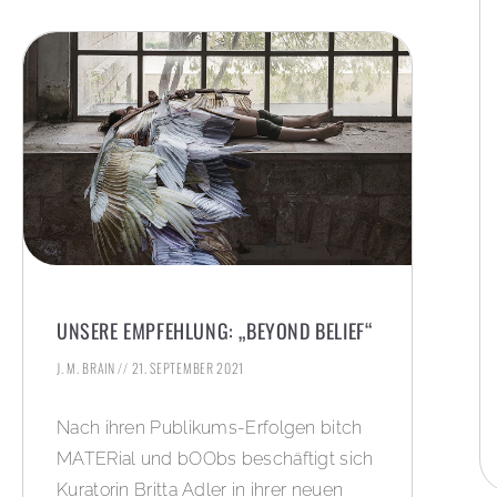
UNSERE EMPFEHLUNG: „BEYOND BELIEF“
J. M. BRAIN
21. SEPTEMBER 2021
Nach ihren Publikums-Erfolgen bitch
MATERial und bOObs beschäftigt sich
Kuratorin Britta Adler in ihrer neuen