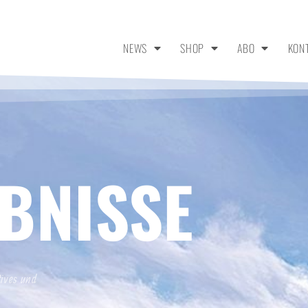
NEWS
SHOP
ABO
KON
BNISSE
tives und