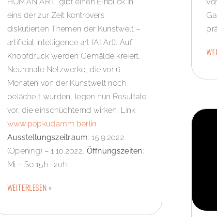
HUMAN ART“ gibt einen Einblick in
vo
eins der zur Zeit kontrovers
Ga
diskutierten Themen der Kunstwelt –
prä
artificial intelligence art (AI Art). Auf
WEI
Knopfdruck werden Gemälde kreiert.
Neuronale Netzwerke, die vor 6
Monaten von der Kunstwelt noch
belächelt wurden, legen nun Resultate
vor, die einschüchternd wirken. Link:
www.popkudamm.berlin
Ausstellungszeitraum:
15.9.2022
(Opening) – 1.10.2022,
Öffnungszeiten:
Mi – So 15h -20h
WEITERLESEN »