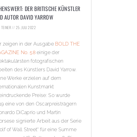
HENSWERT: DER BRITISCHE KÜNSTLER
D AUTOR DAVID YARROW
. TEINER
25. JULI 2022
r zeigen in der Ausgabe
BOLD THE
GAZINE No. 58
einige der
ektakulärsten fotografischen
beiten des Künstlers David Yarrow.
ine Werke erzielen auf dem
ternationalen Kunstmarkt
eindruckende Preise: So wurde
19 eine von den Oscarpreisträgern
onardo DiCaprio und Martin
orsese signierte Arbeit aus der Serie
olf of Wall Street“ für eine Summe