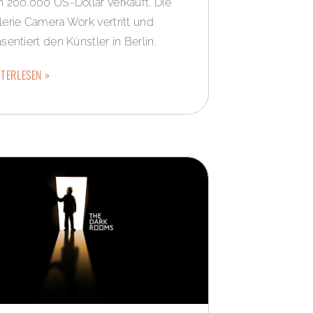
n 200.000 US-Dollar verkauft. Die
lerie Camera Work vertritt und
sentiert den Künstler in Berlin.
TERLESEN »