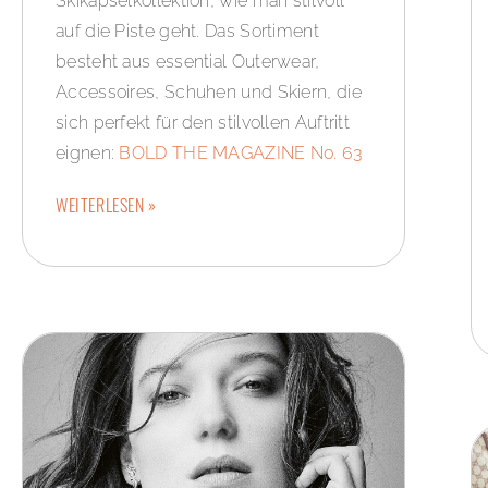
Skikapselkollektion, wie man stilvoll
auf die Piste geht. Das Sortiment
besteht aus essential Outerwear,
Accessoires, Schuhen und Skiern, die
sich perfekt für den stilvollen Auftritt
eignen:
BOLD THE MAGAZINE No. 63
WEITERLESEN »