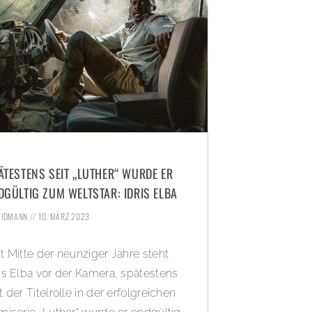
ÄTESTENS SEIT „LUTHER“ WURDE ER
DGÜLTIG ZUM WELTSTAR: IDRIS ELBA
HEIDMANN
10. MÄRZ 2023
it Mitte der neunziger Jahre steht
ris Elba vor der Kamera, spätestens
t der Titelrolle in der erfolgreichen