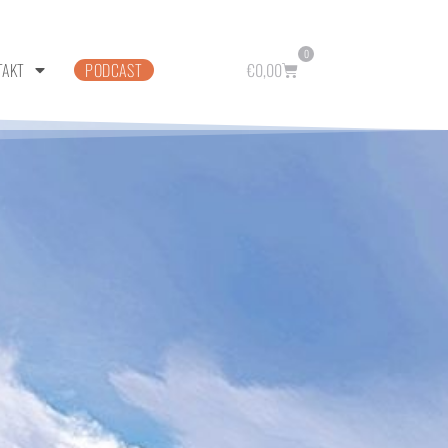
0
TAKT
PODCAST
€
0,00