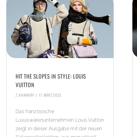
HIT THE SLOPES IN STYLE: LOUIS
VUITTON
Z. KHAWARY
17. MÄRZ 2023
Das französische
Luxuswarenunternehmen Louis Vuitton
zeigt in dieser Ausgabe mit der neuen