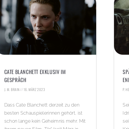
CATE BLANCHETT EXKLUSIV IM
SP
GESPRÄCH
EN
J. M. BRAIN
16. MÄRZ 2023
P. 
Dass Cate Blanchett derzeit zu den
Se
besten Schauspielerinnen gehört, ist
Id
schon lange kein Geheimnis mehr. Mit
sei