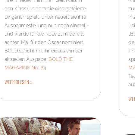
ihrem neuen Film „Tár“ (seit März in
Kr
den Kinos), in dem sie eine gefeierte
zu
Dirigentin spielt, untermauert sie ihre
in
Ausnahmestellung nun noch einmal –
Le
und wurde für die Rolle zum bereits
„B
achten Mal für den Oscar nominiert.
de
BOLD spricht mit ihr exklusiv in der
Th
aktuellen Ausgabe:
BOLD THE
sp
MAGAZINE No. 63
MA
Ta
WEITERLESEN »
auc
WEI