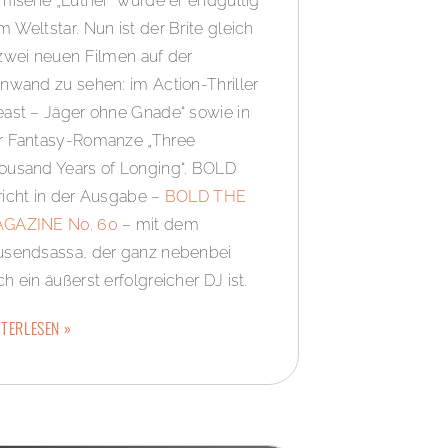
imiserie „Luther“ wurde er endgültig
m Weltstar. Nun ist der Brite gleich
 zwei neuen Filmen auf der
inwand zu sehen: im Action-Thriller
east – Jäger ohne Gnade“ sowie in
r Fantasy-Romanze „Three
ousand Years of Longing“. BOLD
richt in der Ausgabe –
BOLD THE
GAZINE No. 60
– mit dem
usendsassa, der ganz nebenbei
h ein äußerst erfolgreicher DJ ist.
TERLESEN »