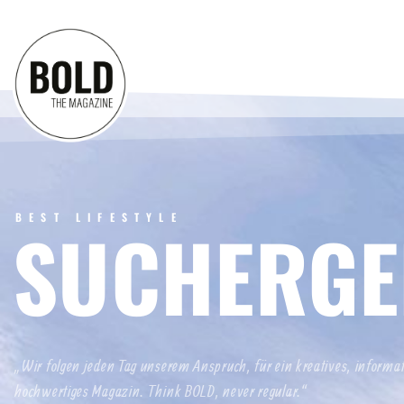
BEST LIFESTYLE
SUCHERGE
„Wir folgen jeden Tag unserem Anspruch, für ein kreatives, informa
hochwertiges Magazin. Think BOLD, never regular.“