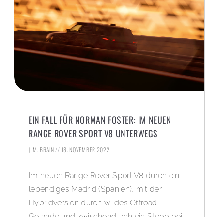
EIN FALL FÜR NORMAN FOSTER: IM NEUEN
RANGE ROVER SPORT V8 UNTERWEGS
J. M. BRAIN
18. NOVEMBER 2022
Im neuen Range Rover Sport V8 durch ein
lebendiges Madrid (Spanien), mit der
Hybridversion durch wildes Offroad-
Gelände und zwischendurch ein Stopp bei