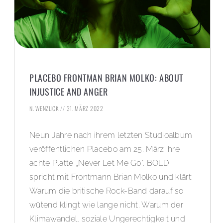
PLACEBO FRONTMAN BRIAN MOLKO: ABOUT
INJUSTICE AND ANGER
N. WENZLICK
31. MÄRZ 2022
Neun Jahre nach ihrem letzten Studioalbum
veröffentlichen Placebo am 25. März ihre
achte Platte „Never Let Me Go“. BOLD
spricht mit Frontmann Brian Molko und klärt:
Warum die britische Rock-Band darauf so
wütend klingt wie lange nicht. Warum der
Klimawandel, soziale Ungerechtigkeit und