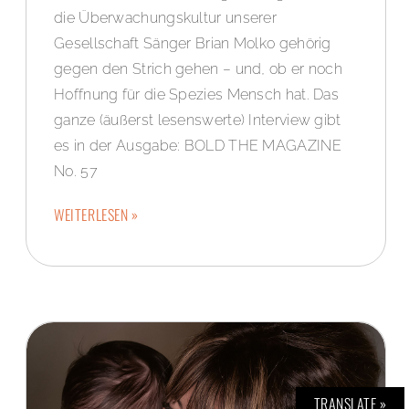
die Überwachungskultur unserer
Gesellschaft Sänger Brian Molko gehörig
gegen den Strich gehen – und, ob er noch
Hoffnung für die Spezies Mensch hat. Das
ganze (äußerst lesenswerte) Interview gibt
es in der Ausgabe: BOLD THE MAGAZINE
No. 57
WEITERLESEN »
TRANSLATE »