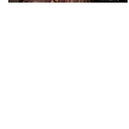
EXKLUSIV IM INTERVIEW: PENÉLOPE CRUZ
P. HEIDMANN
30. MÄRZ 2022
Nach 30 Jahren vor der Kamera ist Penélope
Cruz ungebrochen erfolgreich. In
Zusammenarbeit mit ihrem langjährigen
Wegbegleiter Pedro Almodóvar zeigt sie mit
„Parallele Mütter“ nun einmal mehr, warum
sie einer der größten Filmstars der Welt ist.